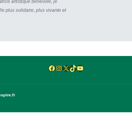
rice artistique bénévole, je
 plus solidaire, plus vivante et
Facebook
Instagram
X
TikTok
YouTube
spire.fr