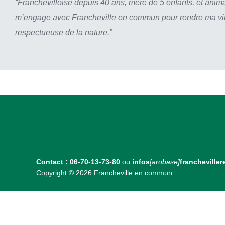
“Franchevilloise depuis 40 ans, mère de 5 enfants, et animat
m’engage avec Francheville en commun pour rendre ma ville
respectueuse de la nature.”
Contact : 06-70-13-73-80
ou
infos
[arobase]
franchevillere
Copyright © 2026 Francheville en commun