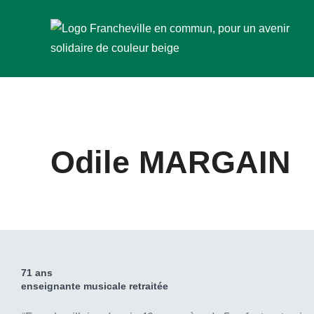
Aller
au
contenu
Odile MARGAIN
71 ans
enseignante musicale retraitée