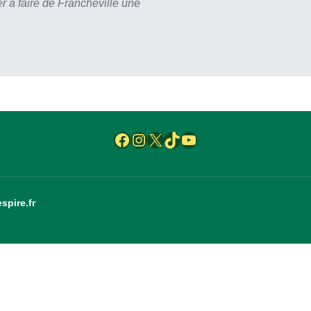
r à faire de Francheville une
Facebook
Instagram
X
TikTok
YouTube
spire.fr