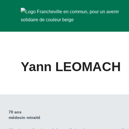
Aller
au
contenu
Yann LEOMACH
70 ans
médecin retraité